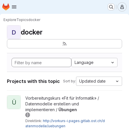
Homepage
Skip to main content
M
Explore
Topics
docker
docker
D
Language
Projects with this topic
Updated date
Sort by:
View Übungen project
Vorbereitungskurs «Fit für Informatik» /
Ü
Datenmodelle erstellen und
implementieren /
Übungen
Direktlink:
http://vorkurs-i.pages.gitlab.ost.ch/d
atenmodelle/uebungen