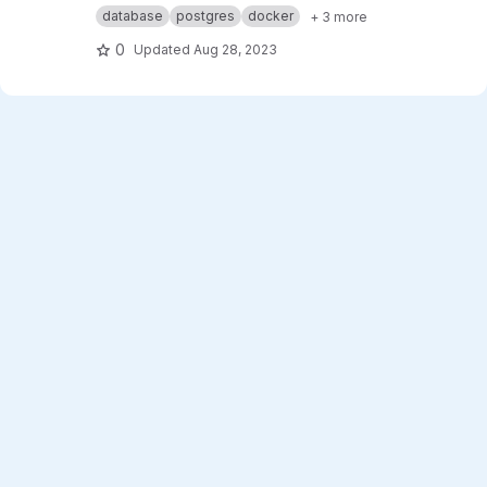
database
postgres
docker
+ 3 more
0
Updated
Aug 28, 2023