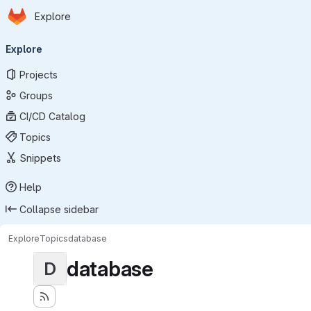
Homepage
Skip to main content
Explore
Primary navigation
Explore
Projects
Groups
CI/CD Catalog
Topics
Snippets
Help
Collapse sidebar
Explore
Topics
database
database
D