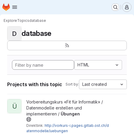
Homepage
Skip to main content
M
Explore
Topics
database
database
D
HTML
Projects with this topic
Last created
Sort by:
View Übungen project
Vorbereitungskurs «Fit für Informatik» /
Ü
Datenmodelle erstellen und
implementieren /
Übungen
Direktlink:
http://vorkurs-i.pages.gitlab.ost.ch/d
atenmodelle/uebungen