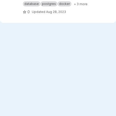
database
postgres
docker
+ 3 more
0
Updated
Aug 28, 2023