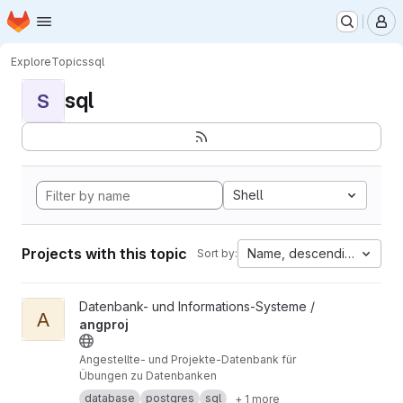
Homepage
Skip to main content
M
Explore
Topics
sql
sql
S
Shell
Projects with this topic
Name, descending
Sort by:
View angproj project
Datenbank- und Informations-Systeme /
A
angproj
Angestellte- und Projekte-Datenbank für
Übungen zu Datenbanken
database
postgres
sql
+ 1 more