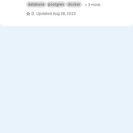
database
postgres
docker
+ 3 more
0
Updated
Aug 28, 2023