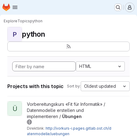
Homepage
Skip to main content
M
Explore
Topics
python
python
P
HTML
Projects with this topic
Oldest updated
Sort by:
View Übungen project
Vorbereitungskurs «Fit für Informatik» /
Ü
Datenmodelle erstellen und
implementieren /
Übungen
Direktlink:
http://vorkurs-i.pages.gitlab.ost.ch/d
atenmodelle/uebungen